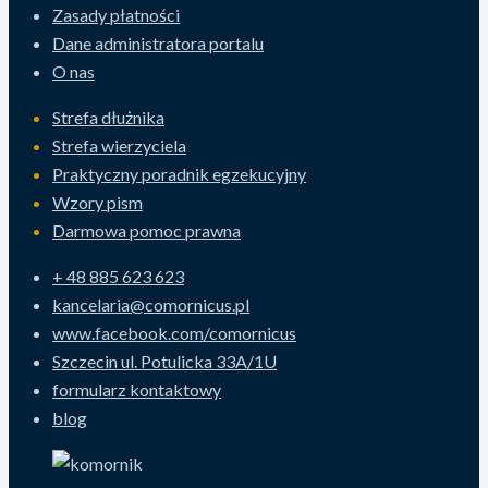
Zasady płatności
Dane administratora portalu
O nas
Strefa dłużnika
Strefa wierzyciela
Praktyczny poradnik egzekucyjny
Wzory pism
Darmowa pomoc prawna
+ 48 885 623 623
kancelaria@comornicus.pl
www.facebook.com/comornicus
Szczecin ul. Potulicka 33A/1U
formularz kontaktowy
blog