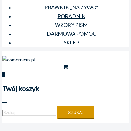
menu
PRAWNIK „NA ŻYWO”
PORADNIK
WZORY PISM
DARMOWA POMOC
SKLEP
0
Twój koszyk
Przełącz
menu
Szukaj: