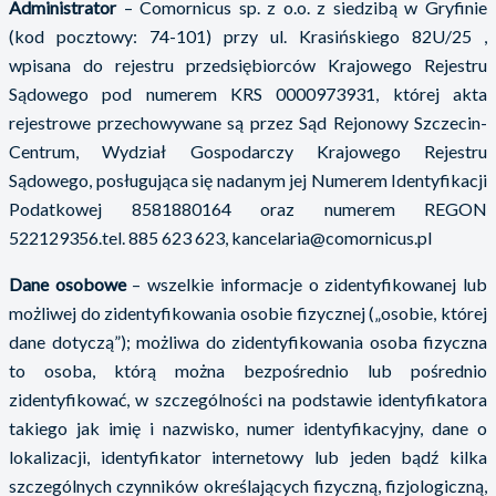
Administrator
– Comornicus sp. z o.o. z siedzibą w Gryfinie
(kod pocztowy: 74-101) przy ul. Krasińskiego 82U/25 ,
wpisana do rejestru przedsiębiorców Krajowego Rejestru
Sądowego pod numerem KRS 0000973931, której akta
rejestrowe przechowywane są przez Sąd Rejonowy Szczecin-
Centrum, Wydział Gospodarczy Krajowego Rejestru
Sądowego, posługująca się nadanym jej Numerem Identyfikacji
Podatkowej 8581880164 oraz numerem REGON
522129356.tel. 885 623 623, kancelaria@comornicus.pl
Dane osobowe
– wszelkie informacje o zidentyfikowanej lub
możliwej do zidentyfikowania osobie fizycznej („osobie, której
dane dotyczą”); możliwa do zidentyfikowania osoba fizyczna
to osoba, którą można bezpośrednio lub pośrednio
zidentyfikować, w szczególności na podstawie identyfikatora
takiego jak imię i nazwisko, numer identyfikacyjny, dane o
lokalizacji, identyfikator internetowy lub jeden bądź kilka
szczególnych czynników określających fizyczną, fizjologiczną,