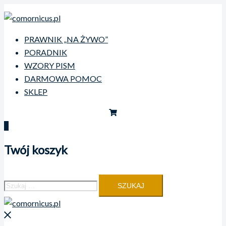
Przejdź
do
treści
PRAWNIK „NA ŻYWO”
PORADNIK
WZORY PISM
DARMOWA POMOC
SKLEP
0
Twój koszyk
Szukaj:
Zamknij