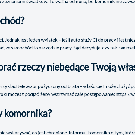
zeznaniami świadków. To ważna ochrona, bo komornik nie zawsze w
ochód?
i. Jednak jest jeden wyjątek – jeśli auto służy Ci do pracy i jes
, że samochód to narzędzie pracy. Sąd decyduje, czy taki wniose
abrać rzeczy niebędące Twoją wła
 przykład telewizor pożyczony od brata – właściciel może złożyć 
kie kroki możesz podjąć, żeby wstrzymać całe postępowanie: https
y komornika?
nie wskazywać, co jest chronione. Informuj komornika o tym, któ