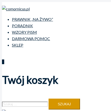
Przejdź
do
treści
PRAWNIK „NA ŻYWO”
PORADNIK
WZORY PISM
DARMOWA POMOC
SKLEP
0
Twój koszyk
Szukaj: