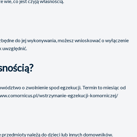
ie, co jest czyją własnością.
t niezbędne do jej wykonywania, możesz wnioskować o wyłączenie
k uwzględnić.
snością?
powództwo o zwolnienie spod egzekucji. Termin to miesiąc od
://www.comornicus.pl/wstrzymanie-egzekucji-komorniczej/
re przedmioty należą do dzieci lub innych domowników.